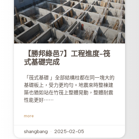
【勝邦綠邑7】工程進度-筏
式基礎完成
「筏式基礎 」全部結構柱都在同一塊大的
基礎板上，受力更均勻。地震來時整棟建
築也猶如站在竹筏上整體晃動，整體耐震
性能更好⋯⋯
more
shangbang
2025-02-05