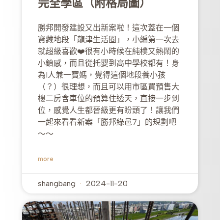
完全學區（附格局圖）
勝邦開發建設又出新案啦！這次蓋在一個
寶藏地段「龍津生活圈」，小編第一次去
就超級喜歡❤️很有小時候在純樸又熱鬧的
小鎮感，而且從托嬰到高中學校都有！身
為I人兼一寶媽，覺得這個地段養小孩
（？）很理想，而且可以用市區買預售大
樓二房含車位的預算住透天，直接一步到
位，感覺人生都晉級更有盼頭了！讓我們
一起來看看新案「勝邦綠邑7」的規劃吧
～～
more
shangbang
2024-11-20