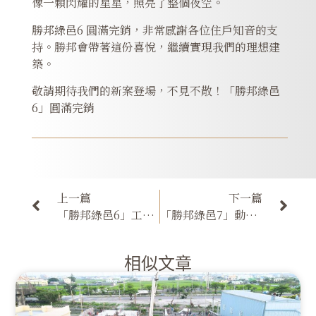
像一顆閃耀的星星，照亮了整個夜空。
​勝邦綠邑6 圓滿完銷，非常感謝各位住戶知音的支
持。勝邦會帶著這份喜悅，繼續實現我們的理想建
築。
敬請期待我們的新案登場，不見不散！「勝邦綠邑
6」圓滿完銷
上一篇
下一篇
「勝邦綠邑6」工程進度-基礎管線回填CLSM灌漿
「勝邦綠邑7」動土儀式 圓滿完成
相似文章